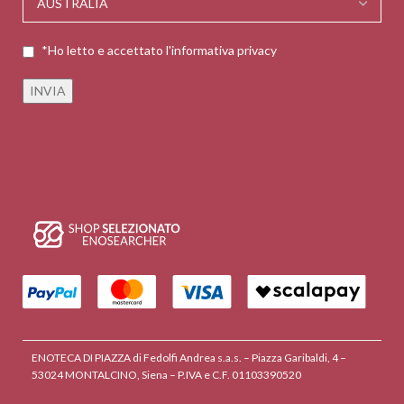
*Ho letto e accettato l'informativa privacy
ENOTECA DI PIAZZA di Fedolfi Andrea s.a.s. – Piazza Garibaldi, 4 –
53024 MONTALCINO, Siena – P.IVA e C.F. 01103390520