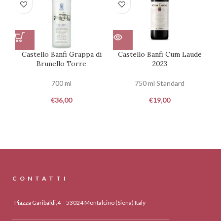
Castello Banfi Grappa di
Castello Banfi Cum Laude
Ca
Brunello Torre
2023
700 ml
750 ml Standard
€
36,00
€
19,00
CONTATTI
Piazza Garibaldi,4 – 53024 Montalcino (Siena) Italy