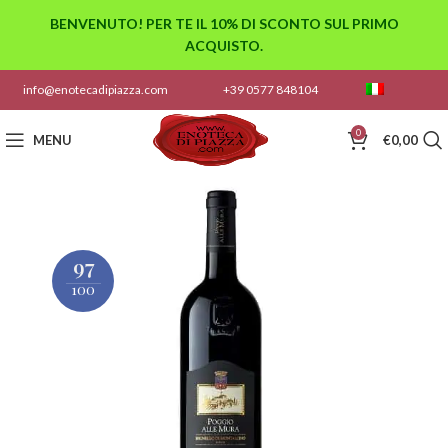
BENVENUTO! PER TE IL 10% DI SCONTO SUL PRIMO
ACQUISTO.
info@enotecadipiazza.com
+39 0577 848104
0
MENU
€
0,00
97
100