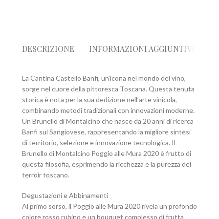
DESCRIZIONE
INFORMAZIONI AGGIUNTIVE
R
La Cantina Castello Banfi, un’icona nel mondo del vino,
sorge nel cuore della pittoresca Toscana. Questa tenuta
storica è nota per la sua dedizione nell’arte vinicola,
combinando metodi tradizionali con innovazioni moderne.
Un Brunello di Montalcino che nasce da 20 anni di ricerca
Banfi sul Sangiovese, rappresentando la migliore sintesi
di territorio, selezione e innovazione tecnologica. Il
Brunello di Montalcino Poggio alle Mura 2020 è frutto di
questa filosofia, esprimendo la ricchezza e la purezza del
terroir toscano.
Degustazioni e Abbinamenti
Al primo sorso, il Poggio alle Mura 2020 rivela un profondo
colore rosso rubino e un bouquet complesso di frutta