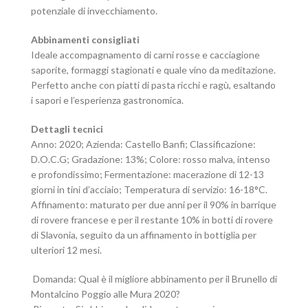
potenziale di invecchiamento.
Abbinamenti consigliati
Ideale accompagnamento di carni rosse e cacciagione
saporite, formaggi stagionati e quale vino da meditazione.
Perfetto anche con piatti di pasta ricchi e ragù, esaltando
i sapori e l’esperienza gastronomica.
Dettagli tecnici
Anno: 2020; Azienda: Castello Banfi; Classificazione:
D.O.C.G; Gradazione: 13%; Colore: rosso malva, intenso
e profondissimo; Fermentazione: macerazione di 12-13
giorni in tini d’acciaio; Temperatura di servizio: 16-18°C.
Affinamento: maturato per due anni per il 90% in barrique
di rovere francese e per il restante 10% in botti di rovere
di Slavonia, seguito da un affinamento in bottiglia per
ulteriori 12 mesi.
Domanda: Qual è il migliore abbinamento per il Brunello di
Montalcino Poggio alle Mura 2020?