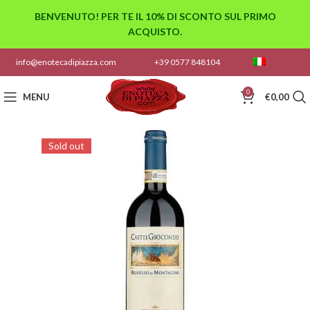
BENVENUTO! PER TE IL 10% DI SCONTO SUL PRIMO
ACQUISTO.
info@enotecadipiazza.com
+39 0577 848104
0
MENU
€
0,00
Sold out