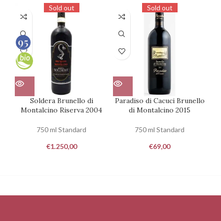
Sold out
Sold out
95
100
Soldera Brunello di
Paradiso di Cacuci Brunello
Te
Montalcino Riserva 2004
di Montalcino 2015
750 ml Standard
750 ml Standard
€
1.250,00
€
69,00