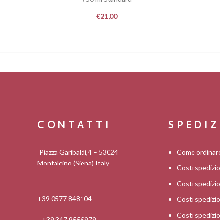
€
21,00
CONTATTI
SPEDIZ
Piazza Garibaldi,4 – 53024
Come ordinar
Montalcino (Siena) Italy
Costi spedizi
Costi spediz
+39 0577 848104
Costi spedizi
Costi spedizi
+39 347 9555979