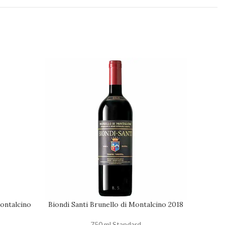
ontalcino
Biondi Santi Brunello di Montalcino 2018
Col d’Or
AGGIUNGI AL CARRELLO
AGGIUNG
750 ml Standard