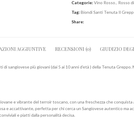
Categorie:
Vino Rosso
,
Rosso d
Tag:
Biondi Santi Tenuta Il Grep
Share:
AZIONI AGGIUNTIVE
RECENSIONI (0)
GIUDIZIO DEG
i di sangiovese più giovani (dai 5 ai 10 anni d’età ) della Tenuta Greppo. M
iovane e vibrante del terroir toscano, con una freschezza che conquista a
osa e accattivante, perfetta per chi cerca un Sangiovese autentico ma acc
viviali e piatti dalla personalità decisa.