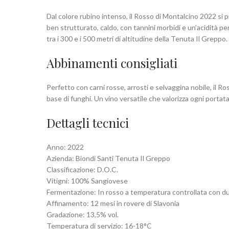
Dal colore rubino intenso, il Rosso di Montalcino 2022 si 
ben strutturato, caldo, con tannini morbidi e un’acidità pe
tra i 300 e i 500 metri di altitudine della Tenuta Il Greppo.
Abbinamenti consigliati
Perfetto con carni rosse, arrosti e selvaggina nobile, il Ro
base di funghi. Un vino versatile che valorizza ogni portat
Dettagli tecnici
Anno: 2022
Azienda: Biondi Santi Tenuta Il Greppo
Classificazione: D.O.C.
Vitigni: 100% Sangiovese
Fermentazione: In rosso a temperatura controllata con due
Affinamento: 12 mesi in rovere di Slavonia
Gradazione: 13,5% vol.
Temperatura di servizio: 16-18°C