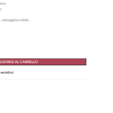
cana
o
i
, selvaggina nobile
GGIUNGI AL CARRELLO
 wishlist