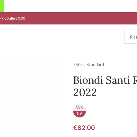
le 9:00 alle 20:00
750 ml Standard
Biondi Santi 
2022
WS
89
€
82,00