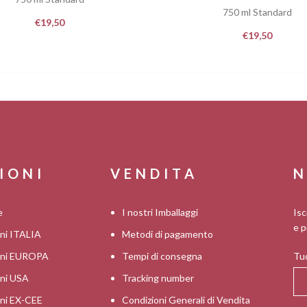
750 ml Standard
€
19,50
€
19,50
IONI
VENDITA
N
e
I nostri Imballaggi
Isc
e p
oni ITALIA
Metodi di pagamento
ioni EUROPA
Tempi di consegna
Tuo
oni USA
Tracking number
oni EX-CEE
Condizioni Generali di Vendita