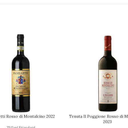
etti Rosso di Montalcino 2022
Tenuta Il Poggione Rosso di M
 AL CARRELLO
AGGIUNGI AL CARRELLO
2023
750 ml Standard