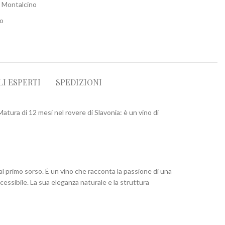
i Montalcino
po
LI ESPERTI
SPEDIZIONI
atura di 12 mesi nel rovere di Slavonia: è un vino di
l primo sorso. È un vino che racconta la passione di una
essibile. La sua eleganza naturale e la struttura