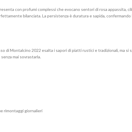
presenta con profumi complessi che evocano sentori di rosa appassita, cil
rfettamente bilanciata. La persistenza è duratura e sapida, confermando la
sso di Montalcino 2022 esalta i sapori di piatti rustici e tradizionali, ma 
a senza mai sovrastarla.
 rimontaggi giornalieri