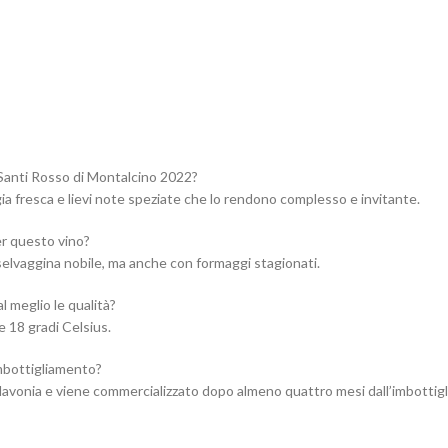
 Santi Rosso di Montalcino 2022?
gia fresca e lievi note speziate che lo rendono complesso e invitante.
er questo vino?
 selvaggina nobile, ma anche con formaggi stagionati.
 meglio le qualità?
e 18 gradi Celsius.
mbottigliamento?
 Slavonia e viene commercializzato dopo almeno quattro mesi dall’imbottig