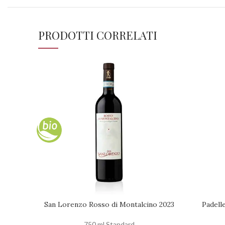
PRODOTTI CORRELATI
San Lorenzo Rosso di Montalcino 2023
Padell
AGGIUNGI AL CARRELLO
AGGIUNGI
750 ml Standard