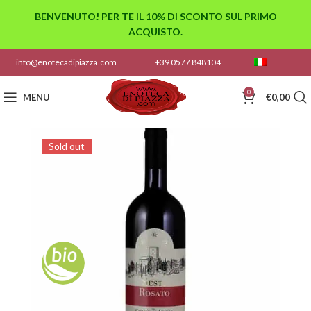
BENVENUTO! PER TE IL 10% DI SCONTO SUL PRIMO
ACQUISTO.
info@enotecadipiazza.com
+39 0577 848104
0
MENU
€
0,00
Sold out