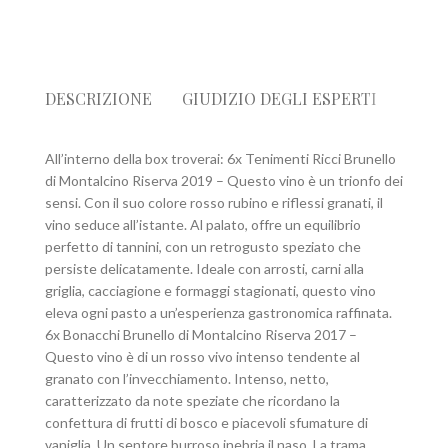
DESCRIZIONE
GIUDIZIO DEGLI ESPERTI
SPED
All’interno della box troverai: 6x Tenimenti Ricci Brunello
di Montalcino Riserva 2019 – Questo vino è un trionfo dei
sensi. Con il suo colore rosso rubino e riflessi granati, il
vino seduce all’istante. Al palato, offre un equilibrio
perfetto di tannini, con un retrogusto speziato che
persiste delicatamente. Ideale con arrosti, carni alla
griglia, cacciagione e formaggi stagionati, questo vino
eleva ogni pasto a un’esperienza gastronomica raffinata.
6x Bonacchi Brunello di Montalcino Riserva 2017 –
Questo vino è di un rosso vivo intenso tendente al
granato con l’invecchiamento. Intenso, netto,
caratterizzato da note speziate che ricordano la
confettura di frutti di bosco e piacevoli sfumature di
vaniglia. Un sentore burroso inebria il naso. La trama