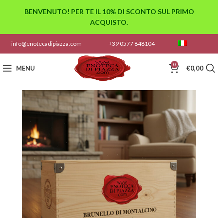
BENVENUTO! PER TE IL 10% DI SCONTO SUL PRIMO
ACQUISTO.
info@enotecadipiazza.com
+39 0577 848104
0
MENU
€
0,00