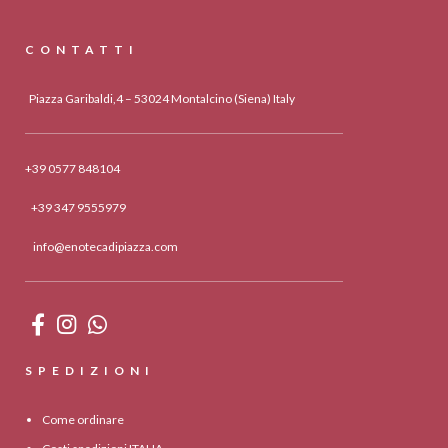
CONTATTI
Piazza Garibaldi,4 – 53024 Montalcino (Siena) Italy
+39 0577 848104
+39 347 9555979
info@enotecadipiazza.com
SPEDIZIONI
Come ordinare