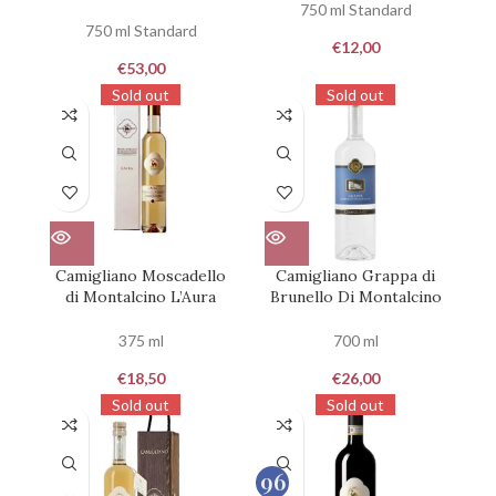
750 ml Standard
750 ml Standard
€
12,00
€
53,00
Sold out
Sold out
Camigliano Moscadello
Camigliano Grappa di
di Montalcino L’Aura
Brunello Di Montalcino
375 ml
700 ml
€
18,50
€
26,00
Sold out
Sold out
96