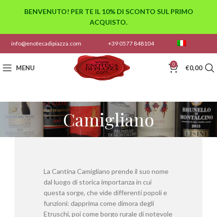
BENVENUTO! PER TE IL 10% DI SCONTO SUL PRIMO
ACQUISTO.
info@enotecadipiazza.com
+39 0577 848104
0
MENU
€
0,00
Camigliano
La Cantina Camigliano prende il suo nome
dal luogo di storica importanza in cui
questa sorge, che vide differenti popoli e
funzioni: dapprima come dimora degli
Etruschi, poi come borgo rurale di notevole