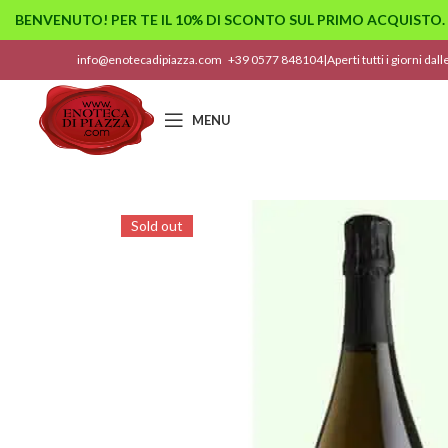
BENVENUTO! PER TE IL 10% DI SCONTO SUL PRIMO ACQUISTO.
info@enotecadipiazza.com
+39 0577 848104
|
Aperti tutti i giorni dal
MENU
Sold out