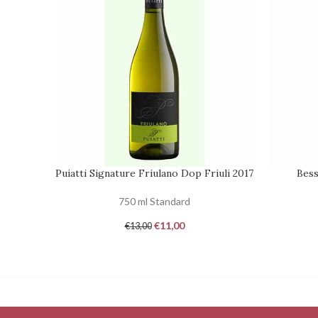
Puiatti Signature Friulano Dop Friuli 2017
Bess
RICHIEDI DISPONIBILITÀ
AGGIUNGI
750 ml Standard
€
11,00
€
13,00