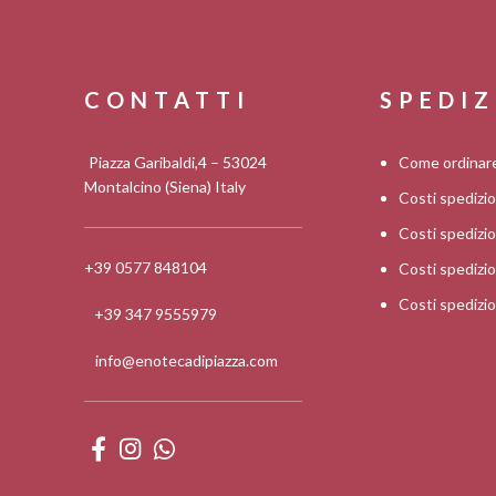
CONTATTI
SPEDIZ
Piazza Garibaldi,4 – 53024
Come ordinar
Montalcino (Siena) Italy
Costi spedizi
Costi spediz
+39 0577 848104
Costi spedizi
Costi spedizi
+39 347 9555979
info@enotecadipiazza.com