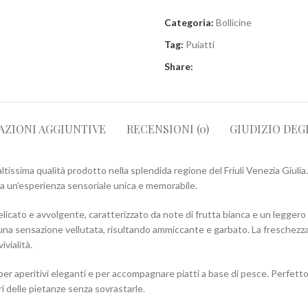
Categoria:
Bollicine
Tag:
Puiatti
Share:
AZIONI AGGIUNTIVE
RECENSIONI (0)
GIUDIZIO DEG
altissima qualità prodotto nella splendida regione del Friuli Venezia Giu
 a un’esperienza sensoriale unica e memorabile.
icato e avvolgente, caratterizzato da note di frutta bianca e un leggero s
 e una sensazione vellutata, risultando ammiccante e garbato. La freschezza
vialità.
 aperitivi eleganti e per accompagnare piatti a base di pesce. Perfetto c
ri delle pietanze senza sovrastarle.