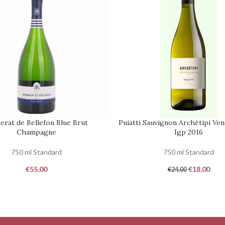
erat de Bellefon Blue Brut
Puiatti Sauvignon Archètipi Ven
 AL CARRELLO
RICHIEDI DISPONIBILITÀ
Champagne
Igp 2016
750 ml Standard
750 ml Standard
€
55,00
€
18,00
€
24,00