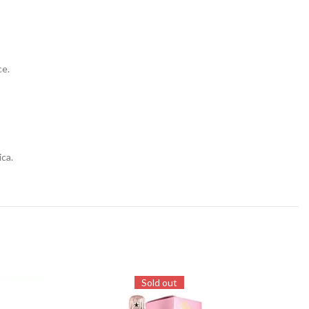
ce.
ica.
Sold out