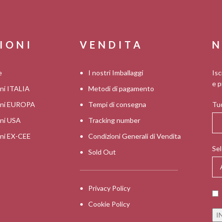
IONI
VENDITA
N
e
I nostri Imballaggi
Isc
e p
oni ITALIA
Metodi di pagamento
ioni EUROPA
Tempi di consegna
Tuo
oni USA
Tracking number
oni EX-CEE
Condizioni Generali di Vendita
Sel
Sold Out
Privacy Policy
Cookie Policy