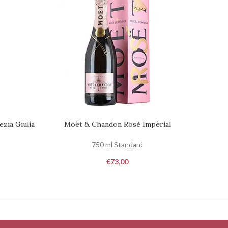
ezia Giulia
Moët & Chandon Rosè Impèrial
Kr
RICHIEDI DISPONIBILITÀ
RICHIED
750 ml Standard
€
73,00