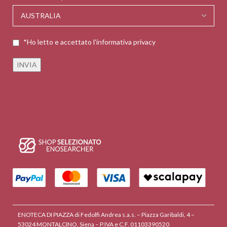
*Ho letto e accettato l'informativa privacy
ENOTECA DI PIAZZA di Fedolfi Andrea s.a.s. – Piazza Garibaldi, 4 –
53024 MONTALCINO, Siena – P.IVA e C.F. 01103390520