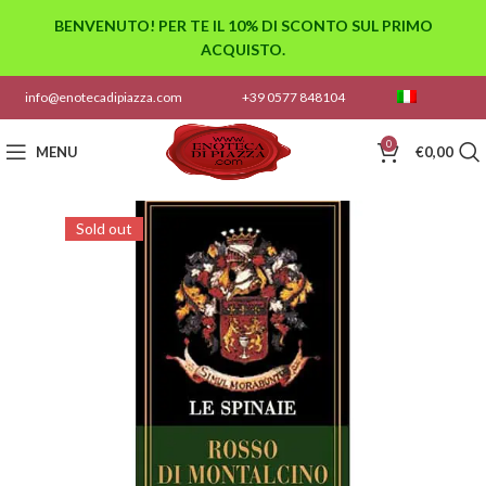
BENVENUTO! PER TE IL 10% DI SCONTO SUL PRIMO
ACQUISTO.
info@enotecadipiazza.com
+39 0577 848104
0
MENU
€
0,00
Sold out