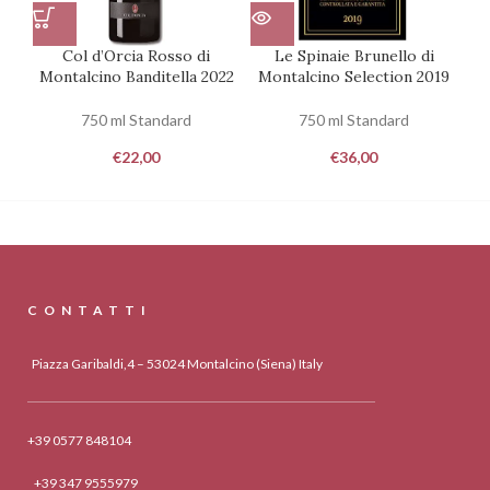
Col d’Orcia Rosso di
Le Spinaie Brunello di
Mo
Montalcino Banditella 2022
Montalcino Selection 2019
750 ml Standard
750 ml Standard
€
22,00
€
36,00
CONTATTI
Piazza Garibaldi,4 – 53024 Montalcino (Siena) Italy
+39 0577 848104
+39 347 9555979