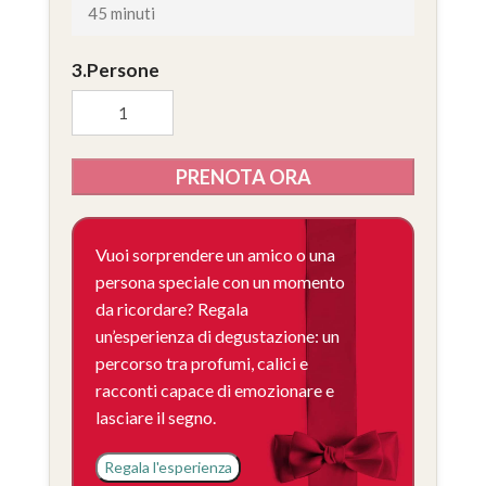
45 minuti
Persone
PRENOTA ORA
Vuoi sorprendere un amico o una
persona speciale con un momento
da ricordare? Regala
un’esperienza di degustazione: un
percorso tra profumi, calici e
racconti capace di emozionare e
lasciare il segno.
Regala l'esperienza