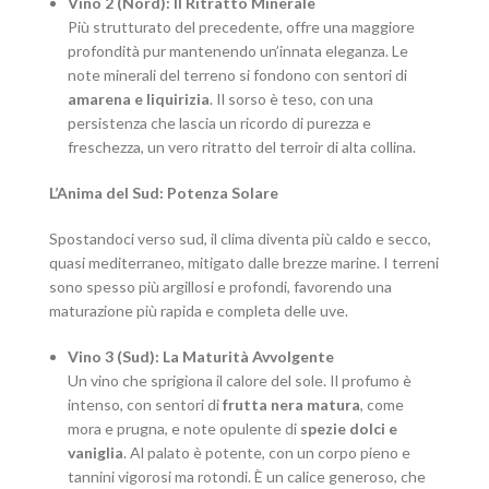
Vino 2 (Nord): Il Ritratto Minerale
Più strutturato del precedente, offre una maggiore
profondità pur mantenendo un’innata eleganza. Le
note minerali del terreno si fondono con sentori di
amarena e liquirizia
. Il sorso è teso, con una
persistenza che lascia un ricordo di purezza e
freschezza, un vero ritratto del terroir di alta collina.
L’Anima del Sud: Potenza Solare
Spostandoci verso sud, il clima diventa più caldo e secco,
quasi mediterraneo, mitigato dalle brezze marine. I terreni
sono spesso più argillosi e profondi, favorendo una
maturazione più rapida e completa delle uve.
Vino 3 (Sud): La Maturità Avvolgente
Un vino che sprigiona il calore del sole. Il profumo è
intenso, con sentori di
frutta nera matura
, come
mora e prugna, e note opulente di
spezie dolci e
vaniglia
. Al palato è potente, con un corpo pieno e
tannini vigorosi ma rotondi. È un calice generoso, che