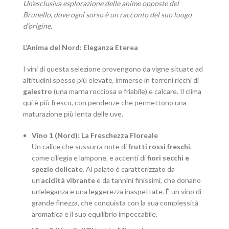
Un’esclusiva esplorazione delle anime opposte del
Brunello, dove ogni sorso è un racconto del suo luogo
d’origine.
L’Anima del Nord: Eleganza Eterea
I vini di questa selezione provengono da vigne situate ad
altitudini spesso più elevate, immerse in terreni ricchi di
galestro
(una marna rocciosa e friabile) e calcare. Il clima
qui è più fresco, con pendenze che permettono una
maturazione più lenta delle uve.
Vino 1 (Nord): La Freschezza Floreale
Un calice che sussurra note di
frutti rossi freschi
,
come ciliegia e lampone, e accenti di
fiori secchi e
spezie delicate
. Al palato è caratterizzato da
un’
acidità vibrante
e da tannini finissimi, che donano
un’eleganza e una leggerezza inaspettate. È un vino di
grande finezza, che conquista con la sua complessità
aromatica e il suo equilibrio impeccabile.