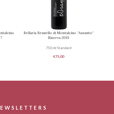
ontalcino
Bellaria Brunello di Montalcino ”Assunto”
Pian d
RICHIEDI DISPONIBILITÀ
RICHIED
07
Riserva 2015
750 ml Standard
€
75,00
EWSLETTERS