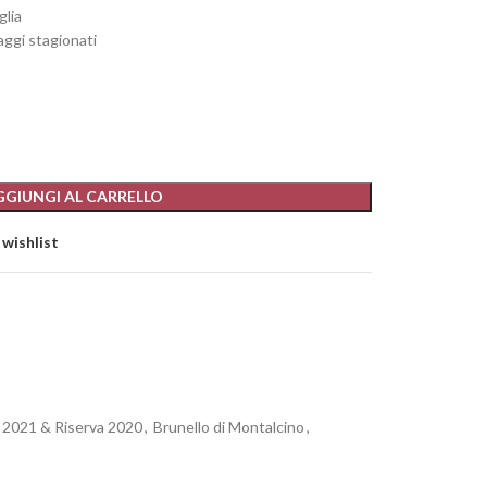
glia
ggi stagionati
GGIUNGI AL CARRELLO
 wishlist
 2021 & Riserva 2020
,
Brunello di Montalcino
,