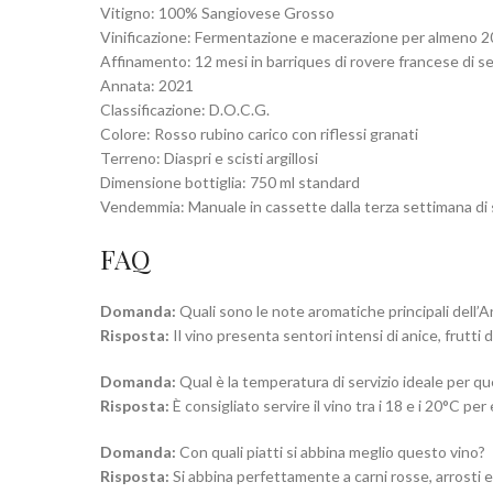
Vitigno: 100% Sangiovese Grosso
Vinificazione: Fermentazione e macerazione per almeno 20
Affinamento: 12 mesi in barriques di rovere francese di sec
Annata: 2021
Classificazione: D.O.C.G.
Colore: Rosso rubino carico con riflessi granati
Terreno: Diaspri e scisti argillosi
Dimensione bottiglia: 750 ml standard
Vendemmia: Manuale in cassette dalla terza settimana d
FAQ
Domanda:
Quali sono le note aromatiche principali dell’
Risposta:
Il vino presenta sentori intensi di anice, frutti
Domanda:
Qual è la temperatura di servizio ideale per q
Risposta:
È consigliato servire il vino tra i 18 e i 20°C per
Domanda:
Con quali piatti si abbina meglio questo vino?
Risposta:
Si abbina perfettamente a carni rosse, arrosti e