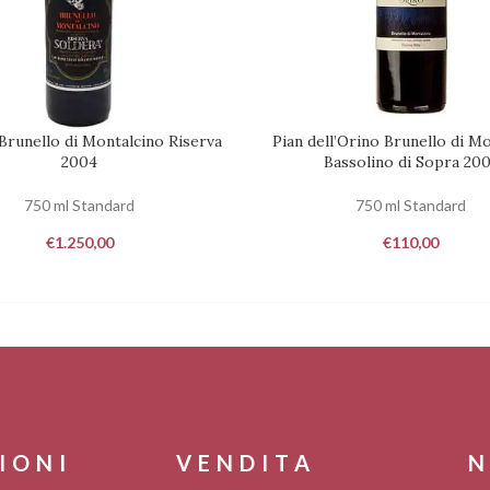
Brunello di Montalcino Riserva
Pian dell’Orino Brunello di M
DISPONIBILITÀ
RICHIEDI DISPONIBILITÀ
2004
Bassolino di Sopra 20
750 ml Standard
750 ml Standard
€
1.250,00
€
110,00
IONI
VENDITA
N