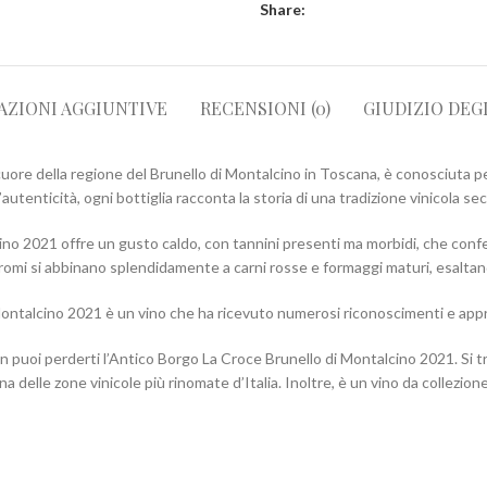
Share:
AZIONI AGGIUNTIVE
RECENSIONI (0)
GIUDIZIO DEG
ore della regione del Brunello di Montalcino in Toscana, è conosciuta per 
’autenticità, ogni bottiglia racconta la storia di una tradizione vinicola sec
o 2021 offre un gusto caldo, con tannini presenti ma morbidi, che conf
romi si abbinano splendidamente a carni rosse e formaggi maturi, esaltand
ontalcino 2021 è un vino che ha ricevuto numerosi riconoscimenti e appre
 puoi perderti l’Antico Borgo La Croce Brunello di Montalcino 2021. Si tra
 una delle zone vinicole più rinomate d’Italia. Inoltre, è un vino da collezio