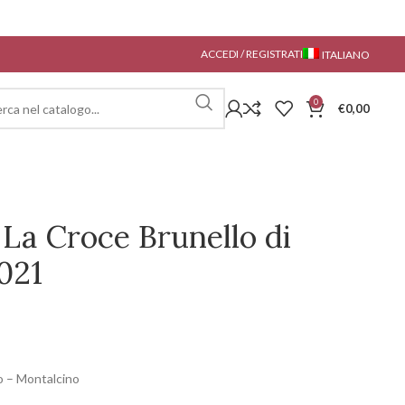
ACCEDI / REGISTRATI
ITALIANO
0
€
0,00
 La Croce Brunello di
021
o – Montalcino