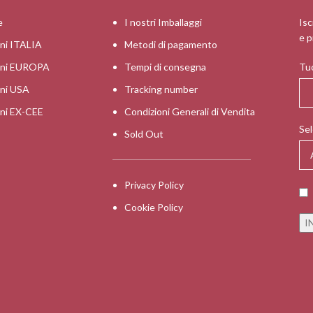
e
I nostri Imballaggi
Isc
e p
oni ITALIA
Metodi di pagamento
ioni EUROPA
Tempi di consegna
Tuo
oni USA
Tracking number
oni EX-CEE
Condizioni Generali di Vendita
Sel
Sold Out
Privacy Policy
Cookie Policy