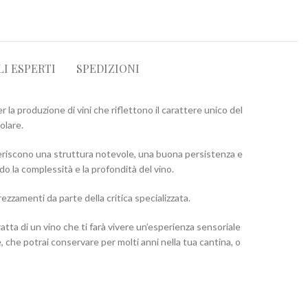
LI ESPERTI
SPEDIZIONI
la produzione di vini che riflettono il carattere unico del
olare.
eriscono una struttura notevole, una buona persistenza e
o la complessità e la profondità del vino.
zzamenti da parte della critica specializzata.
tta di un vino che ti farà vivere un’esperienza sensoriale
ne, che potrai conservare per molti anni nella tua cantina, o