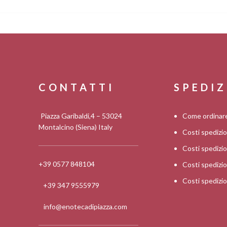
CONTATTI
SPEDIZ
Piazza Garibaldi,4 – 53024
Come ordinar
Montalcino (Siena) Italy
Costi spedizi
Costi spediz
+39 0577 848104
Costi spedizi
Costi spedizi
+39 347 9555979
info@enotecadipiazza.com