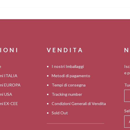
IONI
VENDITA
N
e
I nostri Imballaggi
Isc
e p
oni ITALIA
Metodi di pagamento
ioni EUROPA
Tempi di consegna
Tuo
oni USA
Tracking number
oni EX-CEE
Condizioni Generali di Vendita
Sel
Sold Out