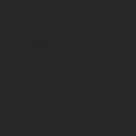
Pasini, Beatesca is the farm that has given
new life to a small vineyard, which was
almost forgotten in the hills of Montalci
...
Read more
FREQUENTLY ASKED
QUESTIONS
Where is the Beatesca
winery located and in what
part of Montalcino does it
produce?
Who founded the Beatesca
winery? Where does the
name come from?