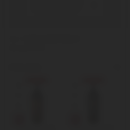
Has the Beatesca winery
received major awards?
Home
Products tagged “Beatesca”
Showing all 4 results
Show sidebar
Sold out
Sold out
Beatesca Rosso di
Beatesca Brunello di