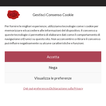
* I agree to your privacy policy.
Gestisci Consenso Cookie
Per fornire le migliori esperienze, utilizziamo tecnologie come i cookie per
memorizzare e/o accedere alle informazioni del dispositivo. Il consenso a
queste tecnologie ci permetterà di elaborare dati come il comportamento di
navigazione o ID unici su questo sito. Non acconsentire o ritirare il consenso
può influire negativamente su alcune caratteristiche e funzioni.
Accetta
Nega
Visualizza le preferenze
Opt-out preferences
Dichiarazione sulla Privacy
ENOTECA DI PIAZZA di Fedolfi Andrea s.a.s. – Piazza Garibaldi, 4 –
53024 MONTALCINO, Siena – P.IVA e C.F. 01103390520
GESTISCI CONSENSO
GESTISCI CONSENSO